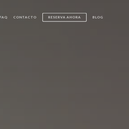
FAQ
CONTACTO
RESERVA AHORA
BLOG