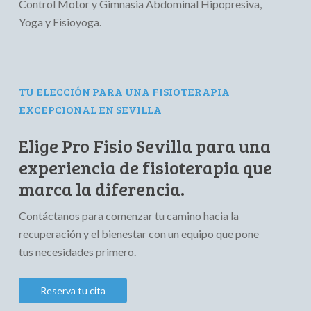
Control Motor y Gimnasia Abdominal Hipopresiva,
Yoga y Fisioyoga.
TU ELECCIÓN PARA UNA FISIOTERAPIA
EXCEPCIONAL EN SEVILLA
Elige Pro Fisio Sevilla para una
experiencia de fisioterapia que
marca la diferencia.
Contáctanos para comenzar tu camino hacia la
recuperación y el bienestar con un equipo que pone
tus necesidades primero.
R
e
s
e
r
v
a
t
u
c
i
t
a