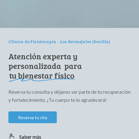
Clínica
de
fisioterapia
-
Los
Bermejales
(Sevilla)
Atención experta y
personalizada para
tu bienestar físico
Reserva tu consulta y déjanos ser parte de tu recuperación
y fortalecimiento. ¡Tu cuerpo te lo agradecerá!
R
e
s
e
r
v
a
t
u
c
i
t
a
Saber más